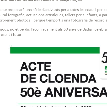
'acte proposarà una sèrie d'activitats per a totes les edats i per 
ural fotogràfic, actuacions artístiques, tallers per a infants, a par
orprenent photocall perquè t'emportis una fotografia de record a
ijous, no et perdis l'acomiadament als 50 anys de Badia i celebra
resent i futur!