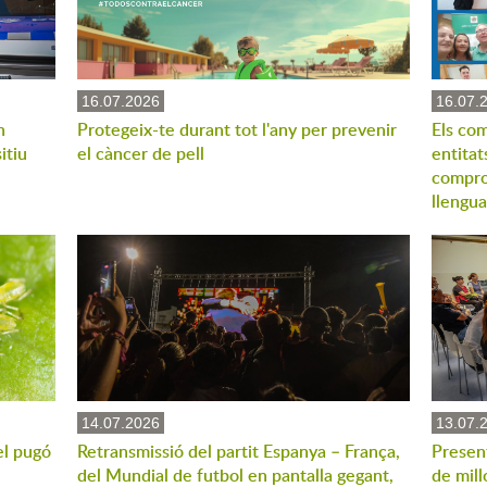
16.07.2026
16.07.
n
Protegeix-te durant tot l'any per prevenir
Els com
itiu
el càncer de pell
entitat
compro
llengua
14.07.2026
13.07.
el pugó
Retransmissió del partit Espanya – França,
Present
del Mundial de futbol en pantalla gegant,
de mill