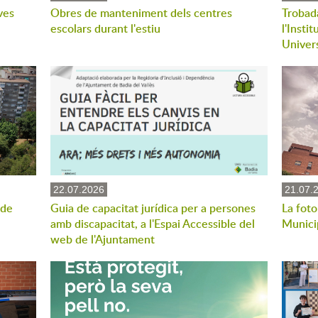
ves
Obres de manteniment dels centres
Trobad
escolars durant l'estiu
l'Insti
Univers
22.07.2026
21.07.
 de
Guia de capacitat jurídica per a persones
La foto
amb discapacitat, a l'Espai Accessible del
Munici
web de l'Ajuntament