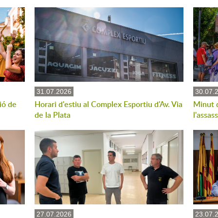
31.07.2026
30.07.
ió de
Horari d'estiu al Complex Esportiu d'Av. Via
Minut 
de la Plata
l'assas
27.07.2026
23.07.