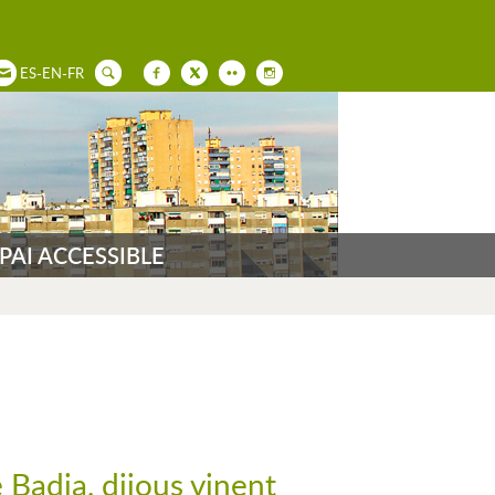
ES
-
EN
-
FR
PAI ACCESSIBLE
 Badia, dijous vinent