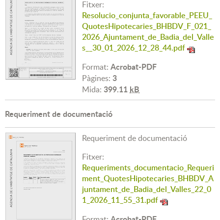
Fitxer:
Resolucio_conjunta_favorable_PEEU_
QuotesHipotecaries_BHBDV_F_021_
2026_Ajuntament_de_Badia_del_Valle
s__30_01_2026_12_28_44.pdf
Acrobat-PDF
Format:
3
Pàgines:
399.11
kB
Mida:
Requeriment de documentació
Requeriment de documentació
Fitxer:
Requeriments_documentacio_Requeri
ment_QuotesHipotecaries_BHBDV_A
juntament_de_Badia_del_Valles_22_0
1_2026_11_55_31.pdf
Acrobat-PDF
Format: