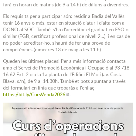
farà en horari de matins (de 9 a 14 h) de dilluns a divendres.
Els requisits per a participar són: residir a Badia del Vallès,
tenir 16 anys o més, estar en situació d'atur i d'alta com a
DONO al SOC. També, s'ha d'acreditar el graduat en ESO o
similar (EGB, certificat professional de nivell 2...), i en cas de
no poder acreditar-ho, s'haurà de fer una prova de
competències (dimecres 13 de maig a les 11 h).
Queden les últimes places! Per a més informació contacta
amb el Servei de Promoció Econòmica i Ocupació al 93 718
16 62 Ext. 2 o a la 1a planta de l'Edifici El Molí (av. Costa
Blava, s/n), de 9 a 14.30h. També et pots apuntar a través
del formulari en línia que trobaràs a l'enllaç
https://bit.ly/CursVenda2026
.