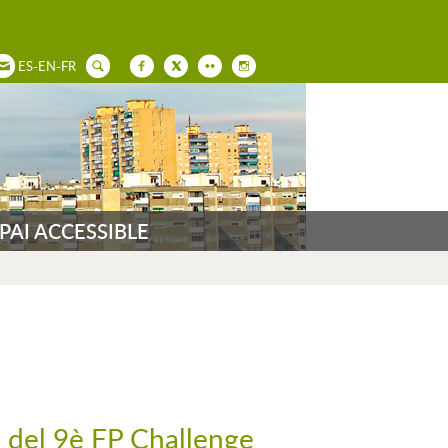
ES
-
EN
-
FR
PAI ACCESSIBLE
eu del 9è FP Challenge