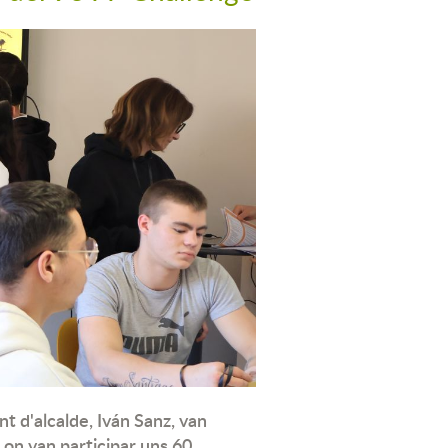
nt d'alcalde, Iván Sanz, van
e on van participar uns 60