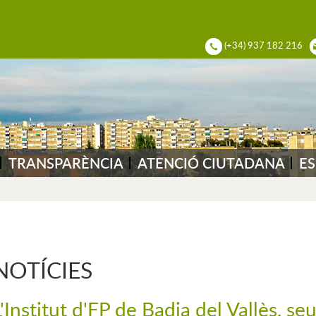
ADIA DEL VALLÈS
(+34) 937 182 216
TRANSPARÈNCIA
ATENCIÓ CIUTADANA
ES
NOTÍCIES
L'Institut d'FP de Badia del Vallès, s