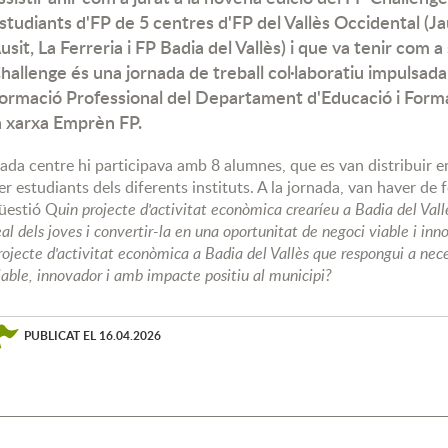
studiants d'FP de 5 centres d'FP del Vallès Occidental (
usit, La Ferreria i FP Badia del Vallès) i que va tenir com a 
hallenge és una jornada de treball col·laboratiu impulsada
ormació Professional del Departament d'Educació i Forma
a xarxa Emprèn FP.
ada centre hi participava amb 8 alumnes, que es van distribuir e
er estudiants dels diferents instituts. A la jornada, van haver de f
üestió Q
uin projecte d'activitat econòmica crearíeu a Badia del Vall
eal dels joves i convertir-la en una oportunitat de negoci viable i 
rojecte d'activitat econòmica a Badia del Vallès que respongui a neces
iable, innovador i amb impacte positiu al municipi?
PUBLICAT EL
16.04.2026