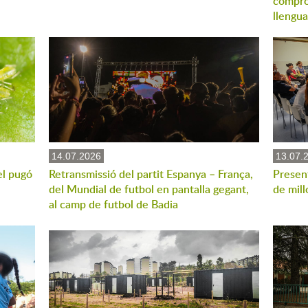
compro
llengua
14.07.2026
13.07.
el pugó
Retransmissió del partit Espanya – França,
Present
del Mundial de futbol en pantalla gegant,
de mill
al camp de futbol de Badia