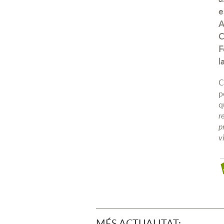
e
A
C
F
l
C
p
q
r
p
v
MÉS ACTUALITAT: