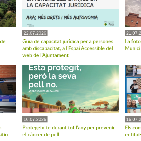
22.07.2026
21.07.
 de
Guia de capacitat jurídica per a persones
La foto
amb discapacitat, a l'Espai Accessible del
Munici
web de l'Ajuntament
16.07.2026
16.07.
n
Protegeix-te durant tot l'any per prevenir
Els com
itiu
el càncer de pell
entitat