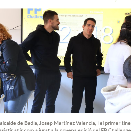
'alcalde de Badia, Josep Martínez Valencia, i el primer tine
ssistir ahir com a jurat a la novena edició del FP Challeng