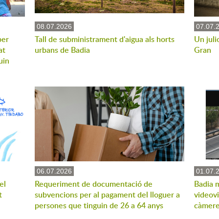
08.07.2026
07.07.
per
Tall de subministrament d'aigua als horts
Un juli
at
urbans de Badia
Gran
uin
06.07.2026
01.07.
el
Requeriment de documentació de
Badia m
t
subvencions per al pagament del lloguer a
videovi
persones que tinguin de 26 a 64 anys
càmer