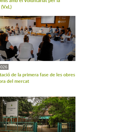
mís amb el Voluntariat per la
 (VxL)
2026
ació de la primera fase de les obres
ora del mercat