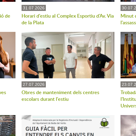
31.07.2026
30.07.
ió de
Horari d'estiu al Complex Esportiu d'Av. Via
Minut 
de la Plata
l'assas
27.07.2026
23.07.
ves
Obres de manteniment dels centres
Trobad
escolars durant l'estiu
l'Insti
Univers